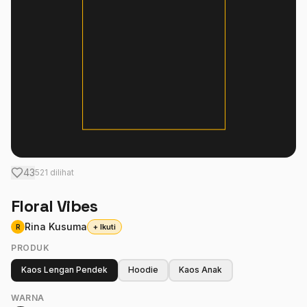
Masuk
43
521 dilihat
Floral Vibes
Rina Kusuma
+ Ikuti
R
PRODUK
Kaos Lengan Pendek
Hoodie
Kaos Anak
WARNA