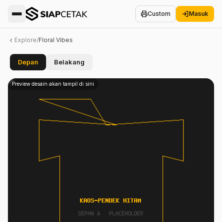
Custom
Masuk
Explore
/
Floral Vibes
Depan
Belakang
Home
Preview desain akan tampil di sini
Explore
Kontes
🏆
Creators
Cara
Kerja
Cetak
Custom