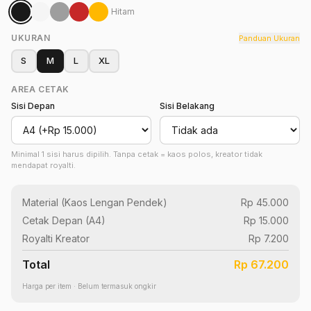
Hitam
UKURAN
Panduan Ukuran
S
M
L
XL
AREA CETAK
Sisi Depan
Sisi Belakang
Minimal 1 sisi harus dipilih. Tanpa cetak = kaos polos, kreator tidak
mendapat royalti.
Material (
Kaos Lengan Pendek
)
Rp 45.000
Cetak Depan (
A4
)
Rp 15.000
Royalti Kreator
Rp 7.200
Total
Rp 67.200
Harga per item · Belum termasuk ongkir