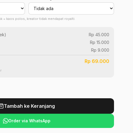
tak = kaos polos, kreator tidak mendapat royalti.
ek
)
Rp 45.000
Rp 15.000
Rp 9.000
Rp 69.000
r
Tambah ke Keranjang
Order via WhatsApp