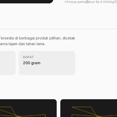
Pickup gratis
Kurir Rp 9.000/kg
 Tersedia di berbagai produk pilihan, dicetak
rna tajam dan tahan lama.
BERAT
200 gram