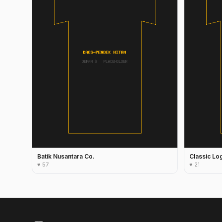
Batik Nusantara Co.
Classic Lo
♥ 57
♥ 21