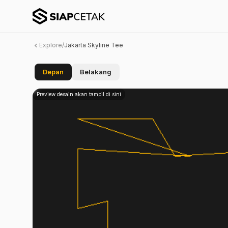
Explore
/
Jakarta Skyline Tee
Depan
Belakang
Preview desain akan tampil di sini