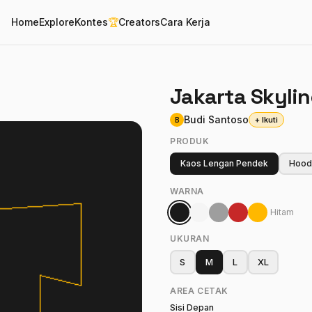
Home
Explore
Kontes
🏆
Creators
Cara Kerja
Jakarta Skylin
Budi Santoso
+ Ikuti
B
PRODUK
Kaos Lengan Pendek
Hood
WARNA
Hitam
UKURAN
S
M
L
XL
AREA CETAK
Sisi Depan