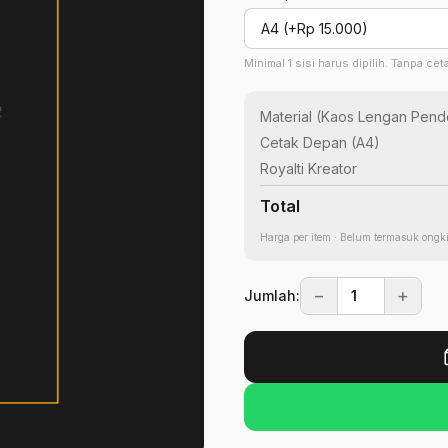
Minimal 1 sisi harus dipilih. Tanpa ce
Material (
Kaos Lengan Pend
Cetak Depan (
A4
)
Royalti Kreator
Total
Harga per item · Belum termasuk ongki
−
+
Jumlah: