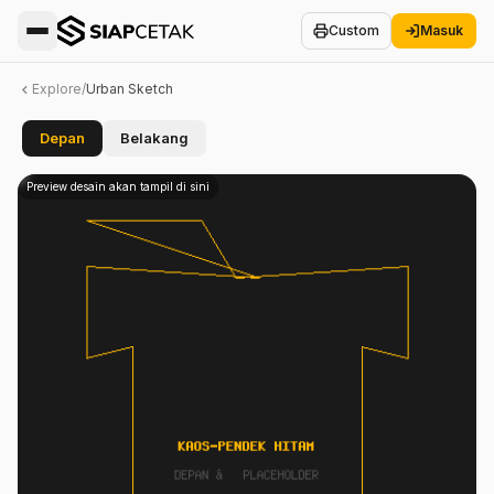
Custom
Masuk
Explore
/
Urban Sketch
Depan
Belakang
Home
Preview desain akan tampil di sini
Explore
Kontes
🏆
Creators
Cara
Kerja
Cetak
Custom