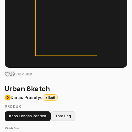
Masuk
29
310 dilihat
Urban Sketch
Dimas Prasetyo
+ Ikuti
D
PRODUK
Kaos Lengan Pendek
Tote Bag
WARNA